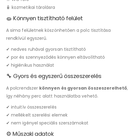
🧴 kozmetikai tárolásra
🧽 Könnyen tisztítható felület
A sima felületnek köszönhetően a polc tisztítása
rendkívül egyszerű.
✔ nedves ruhával gyorsan tisztítható
✔ por és szennyeződés könnyen eltávolítható
✔ higiénikus használat
🔧 Gyors és egyszerű összeszerelés
A polcrendszer
könnyen és gyorsan összeszerelhető
,
így néhány perc alatt használatba vehető.
✔ intuitív összeszerelés
✔ mellékelt szerelési elemek
✔ nem igényel speciális szerszámokat
⚙️ Műszaki adatok