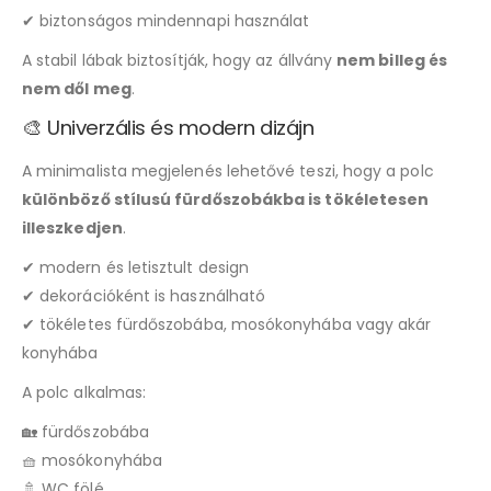
✔ biztonságos mindennapi használat
A stabil lábak biztosítják, hogy az állvány
nem billeg és
nem dől meg
.
🎨 Univerzális és modern dizájn
A minimalista megjelenés lehetővé teszi, hogy a polc
különböző stílusú fürdőszobákba is tökéletesen
illeszkedjen
.
✔ modern és letisztult design
✔ dekorációként is használható
✔ tökéletes fürdőszobába, mosókonyhába vagy akár
konyhába
A polc alkalmas:
🏡 fürdőszobába
🧺 mosókonyhába
🚿 WC fölé