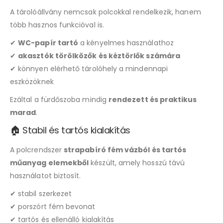
A tárolóállvány nemcsak polcokkal rendelkezik, hanem
több hasznos funkcióval is.
✔
WC-papír tartó
a kényelmes használathoz
✔
akasztók törölközők és kéztörlők számára
✔ könnyen elérhető tárolóhely a mindennapi
eszközöknek
Ezáltal a fürdőszoba mindig
rendezett és praktikus
marad
.
🏠 Stabil és tartós kialakítás
A polcrendszer
strapabíró fém vázból és tartós
műanyag elemekből
készült, amely hosszú távú
használatot biztosít.
✔ stabil szerkezet
✔ porszórt fém bevonat
✔ tartós és ellenálló kialakítás