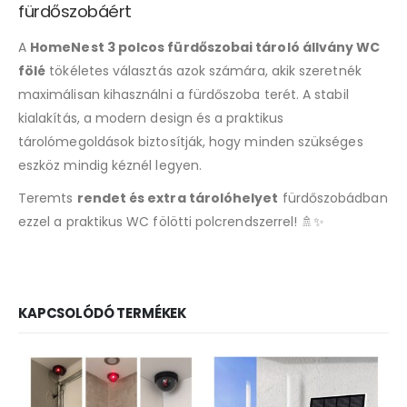
fürdőszobáért
A
HomeNest 3 polcos fürdőszobai tároló állvány WC
fölé
tökéletes választás azok számára, akik szeretnék
maximálisan kihasználni a fürdőszoba terét. A stabil
kialakítás, a modern design és a praktikus
tárolómegoldások biztosítják, hogy minden szükséges
eszköz mindig kéznél legyen.
Teremts
rendet és extra tárolóhelyet
fürdőszobádban
ezzel a praktikus WC fölötti polcrendszerrel! 🚿✨
KAPCSOLÓDÓ TERMÉKEK