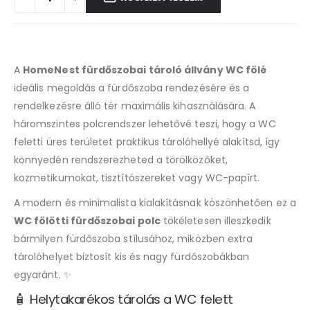
A
HomeNest fürdőszobai tároló állvány WC fölé
ideális megoldás a fürdőszoba rendezésére és a
rendelkezésre álló tér maximális kihasználására. A
háromszintes polcrendszer lehetővé teszi, hogy a WC
feletti üres területet praktikus tárolóhellyé alakítsd, így
könnyedén rendszerezheted a törölközőket,
kozmetikumokat, tisztítószereket vagy WC-papírt.
A modern és minimalista kialakításnak köszönhetően ez a
WC fölötti fürdőszobai polc
tökéletesen illeszkedik
bármilyen fürdőszoba stílusához, miközben extra
tárolóhelyet biztosít kis és nagy fürdőszobákban
egyaránt. ✨
🧴 Helytakarékos tárolás a WC felett