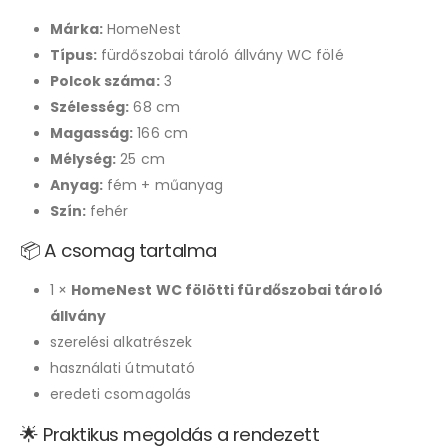
Márka:
HomeNest
Típus:
fürdőszobai tároló állvány WC fölé
Polcok száma:
3
Szélesség:
68 cm
Magasság:
166 cm
Mélység:
25 cm
Anyag:
fém + műanyag
Szín:
fehér
📦 A csomag tartalma
1 ×
HomeNest WC fölötti fürdőszobai tároló
állvány
szerelési alkatrészek
használati útmutató
eredeti csomagolás
🌟 Praktikus megoldás a rendezett