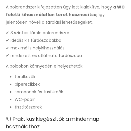
A polcrendszer kifejezetten úgy lett kialakítva, hogy
a WC
fölötti kihasználatlan teret hasznosítsa
, így
jelentősen növeli a tárolási lehetőségeket.
✔ 3 szintes tároló polcrendszer
✔ ideális kis fürdőszobákba
✔ maximális helykihasználás
✔ rendezett és átlátható fürdőszoba
A polcokon könnyedén elhelyezhetők:
törölközők
piperecikkek
samponok és tusfürdők
WC-papír
tisztítószerek
🧻 Praktikus kiegészítők a mindennapi
használathoz