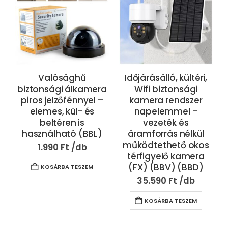
Valósághű
Időjárásálló, kültéri,
Ó
biztonsági álkamera
Wifi biztonsági
piros jelzőfénnyel –
kamera rendszer
elemes, kül- és
napelemmel –
beltéren is
vezeték és
használható (BBL)
áramforrás nélkül
működtethető okos
1.990
Ft
térfigyelő kamera
(FX) (BBV) (BBD)
KOSÁRBA TESZEM
35.590
Ft
KOSÁRBA TESZEM