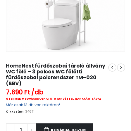
HomeNest fürdőszobai tároló állvány
WC fölé – 3 polcos WC fölötti
fürdőszobai polcrendszer TM-020
(BBV)
7.690
Ft
A TERMÉK MEGVÁSÁROLHATÓ: UTÁNVÉTTEL, BANKKÁRTYÁVAL
Már csak 13 db van raktáron!
Cikkszám:
34671
KOSÁRBA TESZEM