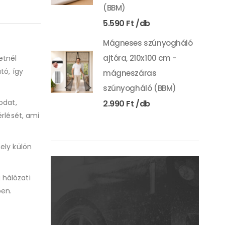
(BBM)
5.590
Ft
Mágneses szúnyogháló
ajtóra, 210x100 cm -
etnél
tó, így
mágneszáras
szúnyogháló (BBM)
odat,
2.990
Ft
érlését, ami
ely külön
 hálózati
ben.