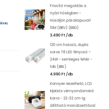
Frissítő megoldás a
nyári hőségben -
Hűsöljön párakapuval!
YÁVAL
10M (BBV) (BBD)
3.490
Ft
120 cm hosszú, dupla
soros T8 LED fénycső –
24W - semleges fehér -
1db (BBL)
4.990
Ft
Könnyen kezelhető, LCD
kijelzős vérnyomásmérő
karra - 22-32 cm-ig
állítható mandzsettával