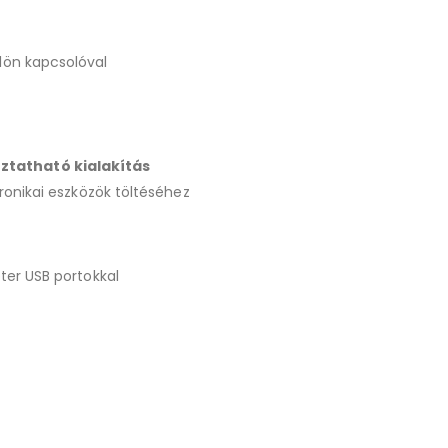
ülön kapcsolóval
ztatható kialakítás
tronikai eszközök töltéséhez
ter USB portokkal