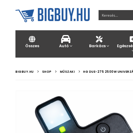
Összes
Autó
Barkács
Egészsé
BIGBUY.HU
SHOP
MŰSZAKI
HG DUE-275 2500W UNIVERZ