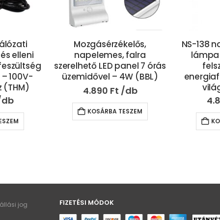
elős,
NS-138 napelemes kültéri
Egyszer
falra
lámpa – egyszerűen
kültér
anel 7 órás
felszerelhető, 0
mozgás
4W (BBL)
energiafogyasztású fali
modern
világítás (BBV)
4.890
Ft
7.
ESZEM
KOSÁRBA TESZEM
KO
FIZETÉSI MÓDOK
llási jog