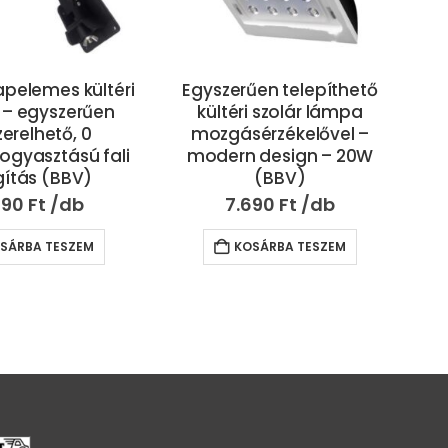
űen telepíthető
Worth Air SL-F56 kültéri,
Wor
i szolár lámpa
falra szerelhető szolár
érzékelővel –
lámpa – különálló
 design – 20W
napelemmel, szürkület- és
n
(BBV)
mozgásérzékelővel – 200
k
W (BBV)
690
Ft
4.890
Ft
SÁRBA TESZEM
KOSÁRBA TESZEM