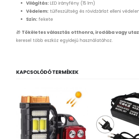
Világítás:
LED irányfény (15 lm)
Védelem:
túlfeszültség és rövidzárlat elleni védel
Szín:
fekete
🎁
Tökéletes választás otthonra, irodába vagy uta
keresel több eszköz egyidejű használatához.
KAPCSOLÓDÓ TERMÉKEK