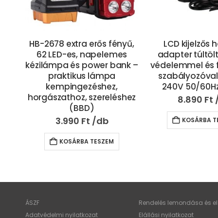
yű,
LCD kijelzős hálózati
Mozgásérzék
s
adapter túltöltés elleni
napelemes, 
nk –
védelemmel és feszültség
szerelhető LED p
szabályozóval – 100V-
üzemidővel – 
240V 50/60Hz (THM)
4.890
Ft
shez
8.890
Ft
KOSÁRBA T
KOSÁRBA TESZEM
ÁSZF
Rendelés lemondása és elá
Adatvédelmi nyilatkozat
Elállási nyilatkozat
Kapcsolat
E-mailt írok