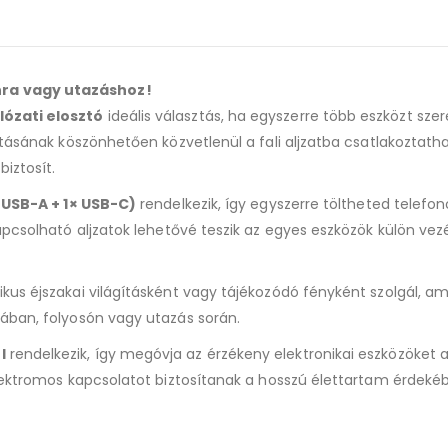
nra vagy utazáshoz!
lózati elosztó
ideális választás, ha egyszerre több eszközt szer
tásának köszönhetően közvetlenül a fali aljzatba csatlakoztatha
iztosít.
× USB-A + 1× USB-C)
rendelkezik, így egyszerre töltheted telefon
apcsolható aljzatok lehetővé teszik az egyes eszközök külön vez
ikus éjszakai világításként vagy tájékozódó fényként szolgál, am
ában, folyosón vagy utazás során.
l
rendelkezik, így megóvja az érzékeny elektronikai eszközöket a
elektromos kapcsolatot biztosítanak a hosszú élettartam érdeké