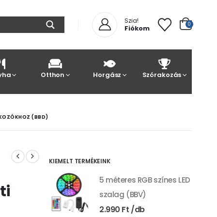
Szia!
0
Fiókom
yha
Otthon
Horgász
Szórakozás
AKOZÓKHOZ (BBD)
KIEMELT TERMÉKEINK
5 méteres RGB színes LED
ti
szalag (BBV)
2.990
Ft