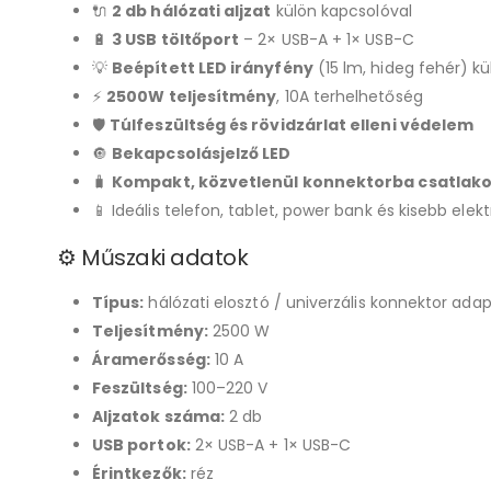
🔌
2 db hálózati aljzat
külön kapcsolóval
🔋
3 USB töltőport
– 2× USB-A + 1× USB-C
💡
Beépített LED irányfény
(15 lm, hideg fehér) k
⚡
2500W teljesítmény
, 10A terhelhetőség
🛡
Túlfeszültség és rövidzárlat elleni védelem
🔘
Bekapcsolásjelző LED
🧳
Kompakt, közvetlenül konnektorba csatlako
📱 Ideális telefon, tablet, power bank és kisebb elek
⚙️ Műszaki adatok
Típus:
hálózati elosztó / univerzális konnektor adap
Teljesítmény:
2500 W
Áramerősség:
10 A
Feszültség:
100–220 V
Aljzatok száma:
2 db
USB portok:
2× USB-A + 1× USB-C
Érintkezők:
réz