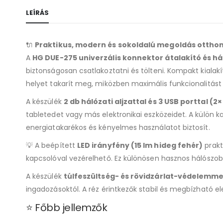
LEÍRÁS
🔌
Praktikus, modern és sokoldalú megoldás ottho
A
HG DUE-275 univerzális konnektor átalakító és há
biztonságosan csatlakoztatni és tölteni. Kompakt kialakí
helyet takarít meg, miközben maximális funkcionalitást b
A készülék
2 db hálózati aljzattal és 3 USB porttal (2
tabletedet vagy más elektronikai eszközeidet. A külön k
energiatakarékos és kényelmes használatot biztosít.
💡 A beépített
LED irányfény (15 lm hideg fehér)
prakt
kapcsolóval vezérelhető. Ez különösen hasznos hálószob
A készülék
túlfeszültség- és rövidzárlat-védelemme
ingadozásoktól. A réz érintkezők stabil és megbízható 
⭐ Főbb jellemzők