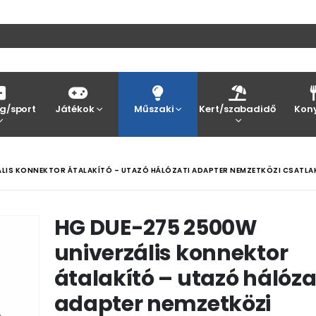
g/sport
Játékok
Műszaki
Kert/szabadidő
Kon
ÁLIS KONNEKTOR ÁTALAKÍTÓ – UTAZÓ HÁLÓZATI ADAPTER NEMZETKÖZI CSATL
HG DUE-275 2500W
univerzális konnektor
átalakító – utazó hálóza
adapter nemzetközi