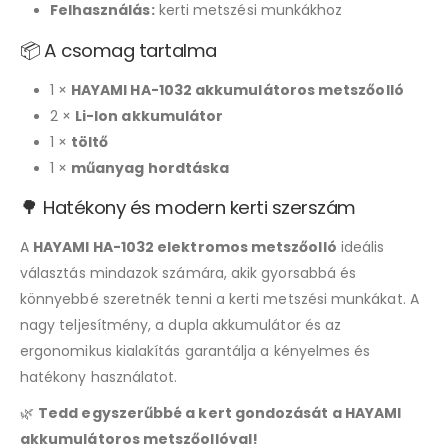
Felhasználás:
kerti metszési munkákhoz
📦 A csomag tartalma
1 ×
HAYAMI HA-1032 akkumulátoros metszőolló
2 ×
Li-Ion akkumulátor
1 ×
töltő
1 ×
műanyag hordtáska
🌳 Hatékony és modern kerti szerszám
A
HAYAMI HA-1032 elektromos metszőolló
ideális
választás mindazok számára, akik gyorsabbá és
könnyebbé szeretnék tenni a kerti metszési munkákat. A
nagy teljesítmény, a dupla akkumulátor és az
ergonomikus kialakítás garantálja a kényelmes és
hatékony használatot.
🌿
Tedd egyszerűbbé a kert gondozását a HAYAMI
akkumulátoros metszőollóval!