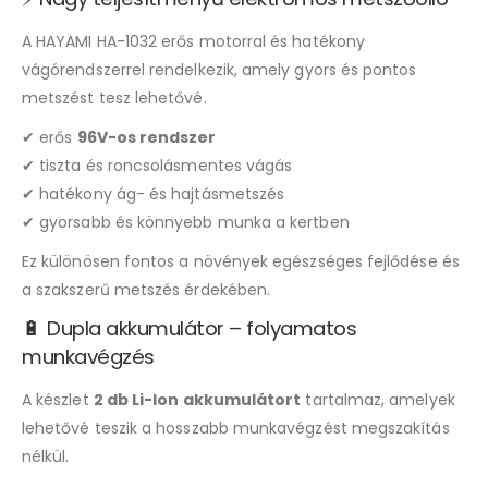
A HAYAMI HA-1032 erős motorral és hatékony
vágórendszerrel rendelkezik, amely gyors és pontos
metszést tesz lehetővé.
✔ erős
96V-os rendszer
✔ tiszta és roncsolásmentes vágás
✔ hatékony ág- és hajtásmetszés
✔ gyorsabb és könnyebb munka a kertben
Ez különösen fontos a növények egészséges fejlődése és
a szakszerű metszés érdekében.
🔋 Dupla akkumulátor – folyamatos
munkavégzés
A készlet
2 db Li-Ion akkumulátort
tartalmaz, amelyek
lehetővé teszik a hosszabb munkavégzést megszakítás
nélkül.