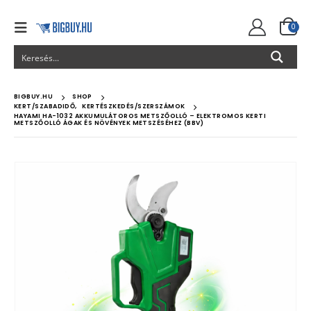
0
BIGBUY.HU
SHOP
KERT/SZABADIDŐ
,
KERTÉSZKEDÉS/SZERSZÁMOK
HAYAMI HA-1032 AKKUMULÁTOROS METSZŐOLLÓ – ELEKTROMOS KERTI
METSZŐOLLÓ ÁGAK ÉS NÖVÉNYEK METSZÉSÉHEZ (BBV)