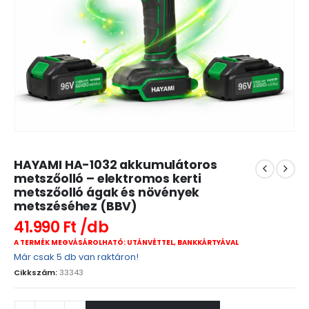
HAYAMI HA-1032 akkumulátoros
metszőolló – elektromos kerti
metszőolló ágak és növények
metszéséhez (BBV)
41.990
Ft
A TERMÉK MEGVÁSÁROLHATÓ: UTÁNVÉTTEL, BANKKÁRTYÁVAL
Már csak 5 db van raktáron!
Cikkszám:
33343