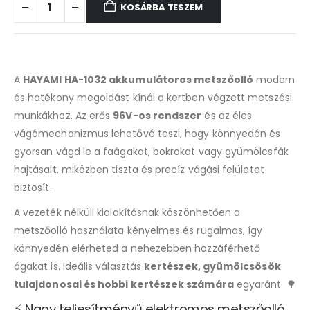
KOSÁRBA TESZEM
A
HAYAMI HA-1032 akkumulátoros metszőolló
modern
és hatékony megoldást kínál a kertben végzett metszési
munkákhoz. Az erős
96V-os rendszer
és az éles
vágómechanizmus lehetővé teszi, hogy könnyedén és
gyorsan vágd le a faágakat, bokrokat vagy gyümölcsfák
hajtásait, miközben tiszta és precíz vágási felületet
biztosít.
A vezeték nélküli kialakításnak köszönhetően a
metszőolló használata kényelmes és rugalmas, így
könnyedén elérheted a nehezebben hozzáférhető
ágakat is. Ideális választás
kertészek, gyümölcsösök
tulajdonosai és hobbi kertészek számára
egyaránt. 🌳
⚡ Nagy teljesítményű elektromos metszőolló