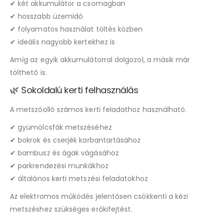
✔ két akkumulátor a csomagban
✔ hosszabb üzemidő
✔ folyamatos használat töltés közben
✔ ideális nagyobb kertekhez is
Amíg az egyik akkumulátorral dolgozol, a másik már
tölthető is.
🌿 Sokoldalú kerti felhasználás
A metszőolló számos kerti feladathoz használható.
✔ gyümölcsfák metszéséhez
✔ bokrok és cserjék karbantartásához
✔ bambusz és ágak vágásához
✔ parkrendezési munkákhoz
✔ általános kerti metszési feladatokhoz
Az elektromos működés jelentősen csökkenti a kézi
metszéshez szükséges erőkifejtést.