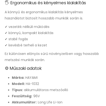
🖐 Ergonomikus és kényelmes kialakítás
A könnyű és ergonomikus kialakítás kényelmes
használatot biztosít hosszabb munkák során is.
✔ vezeték nélküli működés
✔ könnyű, kompakt kialakítás
✔ stabil fogás
✔ kevésbé terheli a kezet
Ez különösen előnyös sűrű növényzetben vagy hosszabb
metszési munkák során.
⚙️ Műszaki adatok
Márka:
HAYAMI
Modell:
HA-1032
Típus:
akkumulátoros metszőolló
Feszültség:
96V
Akkumulátor:
Long Life Li-Ion