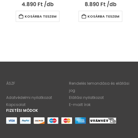
4.890
Ft
8.890
Ft
KOSÁRBA TESZEM
KOSÁRBA TESZEM
ÁSZF
Rendelés lemondása és elállási
jog
Adatvédelmi nyilatkozat
Elállási nyilatkozat
Kapcsolat
E-mailt írok
FIZETÉSI MÓDOK