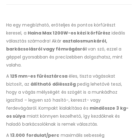
Ha egy megbízható, erőteljes és pontos körfűrészt
keresel, a
Haina Max 1200W-os kézi körfűrész
ideális
választás számodra! Akár
asztalosmunkáról,
barkácsolásról vagy fémvágásról
van szó, ezzel a
géppel gyorsabban és precízebben dolgozhatsz, mint
valaha.
A
125 mm-es fűrésztárcsa
éles, tiszta vágásokat
biztosít, az
állítható dőlésszög
pedig lehetővé teszi,
hogy a vágás mélységét és szögét is a munkádhoz
igazítsd – legyen szó hasító-, kereszt- vagy
ferdevágásról. Kompakt kialakítása és
mindössze 3 kg-
os súlya
miatt könnyen kezelhető, így kezdőknek és
haladó barkácsolóknak is remek választás.
A
13.000 fordulat/perc
maximális sebesség