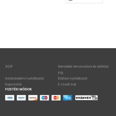
ÁSZF
Rendelés lemondása és elállási
jog
Adatvédelmi nyilatkozat
Elállási nyilatkozat
Kapcsolat
E-mailt írok
FIZETÉSI MÓDOK