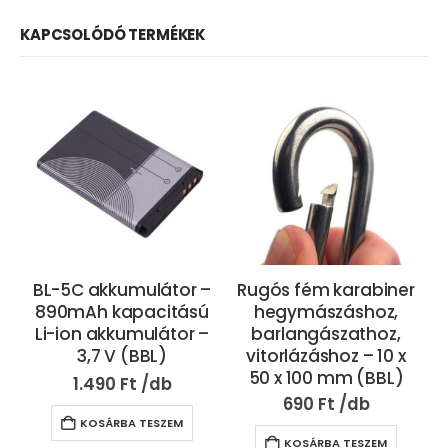
KAPCSOLÓDÓ TERMÉKEK
BL-5C akkumulátor –
Rugós fém karabiner
890mAh kapacitású
hegymászáshoz,
Li-ion akkumulátor –
barlangászathoz,
3,7 V (BBL)
vitorlázáshoz – 10 x
50 x 100 mm (BBL)
1.490
Ft
690
Ft
KOSÁRBA TESZEM
KOSÁRBA TESZEM