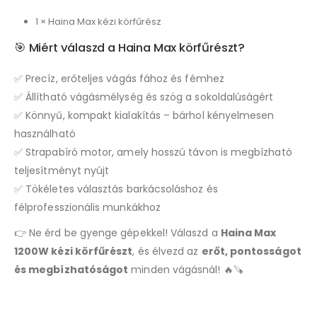
1 × Haina Max kézi körfűrész
🎯 Miért válaszd a Haina Max körfűrészt?
✅ Precíz, erőteljes vágás fához és fémhez
✅ Állítható vágásmélység és szög a sokoldalúságért
✅ Könnyű, kompakt kialakítás – bárhol kényelmesen
használható
✅ Strapabíró motor, amely hosszú távon is megbízható
teljesítményt nyújt
✅ Tökéletes választás barkácsoláshoz és
félprofesszionális munkákhoz
👉 Ne érd be gyenge gépekkel! Válaszd a
Haina Max
1200W kézi körfűrészt
, és élvezd az
erőt, pontosságot
és megbízhatóságot
minden vágásnál! 🔥🪚