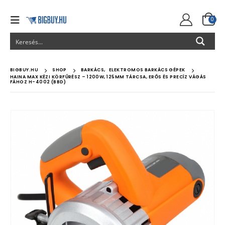
0
BIGBUY.HU
SHOP
BARKÁCS
,
ELEKTROMOS BARKÁCS GÉPEK
HAINA MAX KÉZI KÖRFŰRÉSZ – 1200W, 125MM TÁRCSA, ERŐS ÉS PRECÍZ VÁGÁS
FÁHOZ H-4002 (BBD)