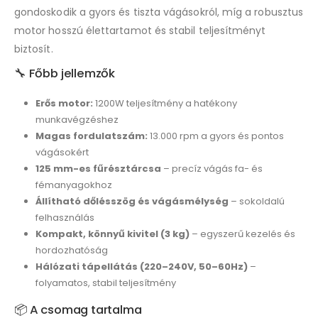
gondoskodik a gyors és tiszta vágásokról, míg a robusztus
motor hosszú élettartamot és stabil teljesítményt
biztosít.
🔧 Főbb jellemzők
Erős motor:
1200W teljesítmény a hatékony
munkavégzéshez
Magas fordulatszám:
13.000 rpm a gyors és pontos
vágásokért
125 mm-es fűrésztárcsa
– precíz vágás fa- és
fémanyagokhoz
Állítható dőlésszög és vágásmélység
– sokoldalú
felhasználás
Kompakt, könnyű kivitel (3 kg)
– egyszerű kezelés és
hordozhatóság
Hálózati tápellátás (220–240V, 50–60Hz)
–
folyamatos, stabil teljesítmény
📦 A csomag tartalma