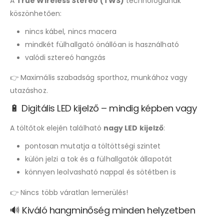
A
True Wireless Stereo (TWS)
technológiának
köszönhetően:
nincs kábel, nincs macera
mindkét fülhallgató önállóan is használható
valódi sztereó hangzás
👉 Maximális szabadság sporthoz, munkához vagy
utazáshoz.
🔋 Digitális LED kijelző – mindig képben vagy
A töltőtok elején található
nagy LED kijelző
:
pontosan mutatja a töltöttségi szintet
külön jelzi a tok és a fülhallgatók állapotát
könnyen leolvasható nappal és sötétben is
👉 Nincs több váratlan lemerülés!
🔊 Kiváló hangminőség minden helyzetben