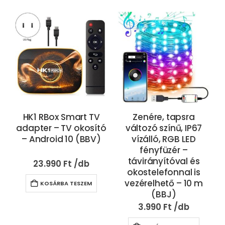
HK1 RBox Smart TV
Zenére, tapsra
adapter – TV okosító
változó színű, IP67
– Android 10 (BBV)
vízálló, RGB LED
fényfüzér –
távirányítóval és
23.990
Ft
okostelefonnal is
vezérelhető – 10 m
KOSÁRBA TESZEM
(BBJ)
3.990
Ft