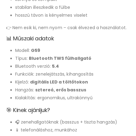
stabilan illeszkedik a fülbe
hosszú távon is kényelmes viselet
👉 Nem esik ki, nem nyom – csak élvezed a használatot.
📊 Műszaki adatok
Modell:
G59
Típus:
Bluetooth TWS fülhallgató
Bluetooth verzió:
5.4
Funkciók: zenelejátszás, kihangosítás
Kijelző:
digitális LED a töltőtokon
Hangzás:
sztereó, erős basszus
Kialakítás: ergonomikus, ultrakönnyű
🎯 Kinek ajánljuk?
🎧 zenehallgatóknak (basszus + tiszta hangzás)
📱 telefonáláshoz, munkához