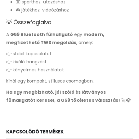
🚶‍♂️ sporthoz, utazáshoz
🎮 játékhoz, videózáshoz
💡 Összefoglalva
A
G59 Bluetooth fülhallgató
egy
modern,
megfizethető TWS megoldás
, amely:
👉 stabil kapcsolatot
👉 kiváló hangzást
👉 kényelmes használatot
kínál egy kompakt, stílusos csomagban.
Ha egy megbízható, jól szóló és látványos
fülhallgatót keresel, a G59 tökéletes választás!
🚀🎧
KAPCSOLÓDÓ TERMÉKEK