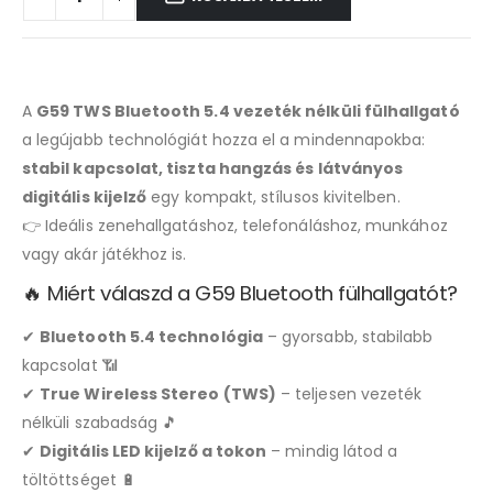
A
G59 TWS Bluetooth 5.4 vezeték nélküli fülhallgató
a legújabb technológiát hozza el a mindennapokba:
stabil kapcsolat, tiszta hangzás és látványos
digitális kijelző
egy kompakt, stílusos kivitelben.
👉 Ideális zenehallgatáshoz, telefonáláshoz, munkához
vagy akár játékhoz is.
🔥 Miért válaszd a G59 Bluetooth fülhallgatót?
✔
Bluetooth 5.4 technológia
– gyorsabb, stabilabb
kapcsolat 📶
✔
True Wireless Stereo (TWS)
– teljesen vezeték
nélküli szabadság 🎵
✔
Digitális LED kijelző a tokon
– mindig látod a
töltöttséget 🔋