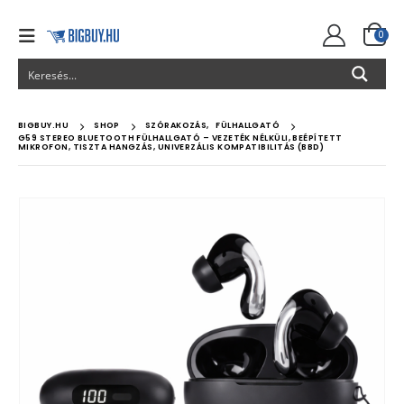
0
BIGBUY.HU
SHOP
SZÓRAKOZÁS
,
FÜLHALLGATÓ
G59 STEREO BLUETOOTH FÜLHALLGATÓ – VEZETÉK NÉLKÜLI, BEÉPÍTETT
MIKROFON, TISZTA HANGZÁS, UNIVERZÁLIS KOMPATIBILITÁS (BBD)