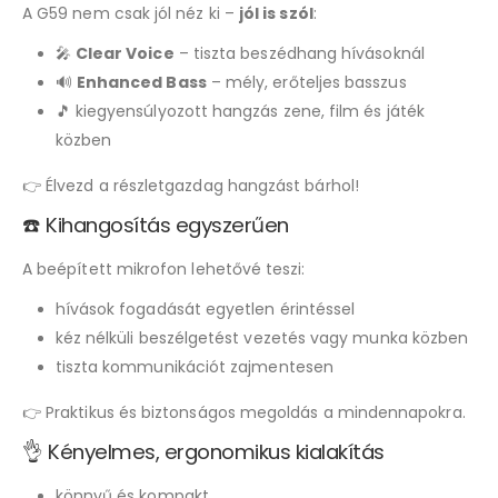
A G59 nem csak jól néz ki –
jól is szól
:
🎤
Clear Voice
– tiszta beszédhang hívásoknál
🔊
Enhanced Bass
– mély, erőteljes basszus
🎵 kiegyensúlyozott hangzás zene, film és játék
közben
👉 Élvezd a részletgazdag hangzást bárhol!
☎️ Kihangosítás egyszerűen
A beépített mikrofon lehetővé teszi:
hívások fogadását egyetlen érintéssel
kéz nélküli beszélgetést vezetés vagy munka közben
tiszta kommunikációt zajmentesen
👉 Praktikus és biztonságos megoldás a mindennapokra.
👌 Kényelmes, ergonomikus kialakítás
könnyű és kompakt