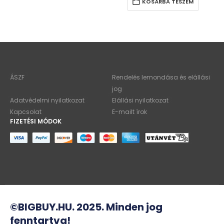
KOSÁRBA TESZEM
ÁSZF
Rendelés lemondása és elállási
jog
Adatvédelmi nyilatkozat
Elállási nyilatkozat
Kapcsolat
E-mailt írok
FIZETÉSI MÓDOK
©BIGBUY.HU. 2025. Minden jog
fenntartva!