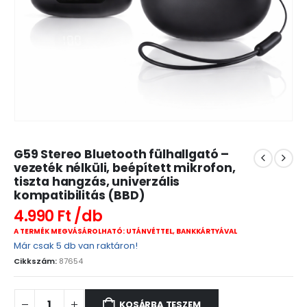
G59 Stereo Bluetooth fülhallgató –
vezeték nélküli, beépített mikrofon,
tiszta hangzás, univerzális
kompatibilitás (BBD)
4.990
Ft
A TERMÉK MEGVÁSÁROLHATÓ: UTÁNVÉTTEL, BANKKÁRTYÁVAL
Már csak 5 db van raktáron!
Cikkszám:
87654
KOSÁRBA TESZEM