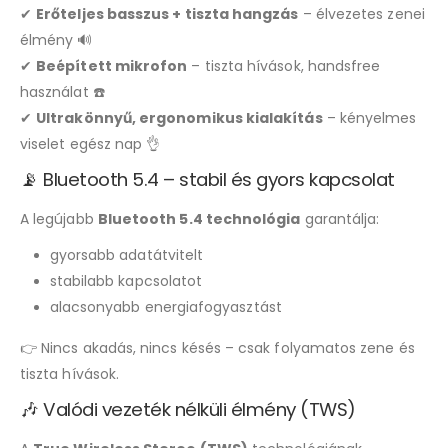
✔
Erőteljes basszus + tiszta hangzás
– élvezetes zenei
élmény 🔊
✔
Beépített mikrofon
– tiszta hívások, handsfree
használat ☎️
✔
Ultrakönnyű, ergonomikus kialakítás
– kényelmes
viselet egész nap 👌
📡 Bluetooth 5.4 – stabil és gyors kapcsolat
A legújabb
Bluetooth 5.4 technológia
garantálja:
gyorsabb adatátvitelt
stabilabb kapcsolatot
alacsonyabb energiafogyasztást
👉 Nincs akadás, nincs késés – csak folyamatos zene és
tiszta hívások.
🎶 Valódi vezeték nélküli élmény (TWS)