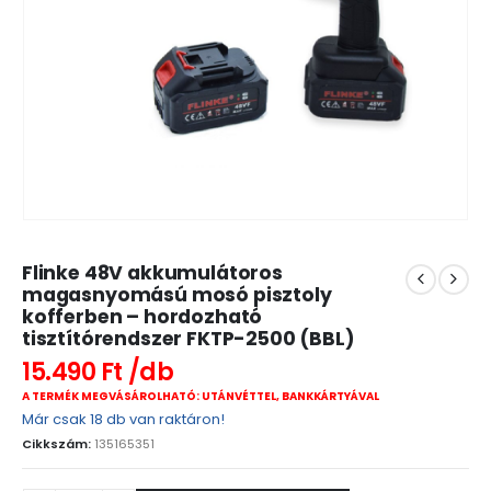
Flinke 48V akkumulátoros
magasnyomású mosó pisztoly
kofferben – hordozható
tisztítórendszer FKTP-2500 (BBL)
15.490
Ft
A TERMÉK MEGVÁSÁROLHATÓ: UTÁNVÉTTEL, BANKKÁRTYÁVAL
Már csak 18 db van raktáron!
Cikkszám:
135165351