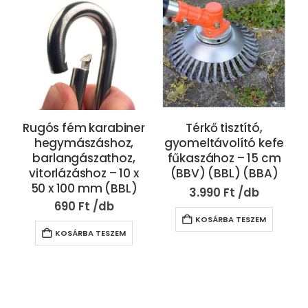
Rugós fém karabiner
Térkő tisztító,
hegymászáshoz,
gyomeltávolító kefe
c
barlangászathoz,
fűkaszához – 15 cm
vitorlázáshoz – 10 x
(BBV) (BBL) (BBA)
50 x 100 mm (BBL)
3.990
Ft
690
Ft
KOSÁRBA TESZEM
KOSÁRBA TESZEM