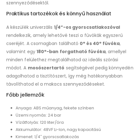
szennyeződésektől.
Praktikus tartozékok és könnyű használat
A készülék univerzális
1/4”-os gyorscsatlakozóval
rendelkezik, amely lehetővé teszi a fúvókák egyszerű
cseréjét. A csomagban található
0° és 40° fúvóka
,
valamint egy
180°-ban forgatható fúvóka
, amellyel
minden felülethez megtalálhatod az ideális szórási
módot. A
mosószertartó
segítségével pedig könnyedén
adagolhatod a tisztítószert, így még hatékonyabban
távolíthatod el a makacs szennyeződéseket.
Főbb jellemzők
Anyaga: ABS műanyag, fekete színben
Üzemi nyomás: 24 bar
Vízátfolyás: 120 liter/óra
Akkumulátor: 48VF Li-Ion, nagy kapacitású
Kimenet: 1/4″ gyorscsatlakozás