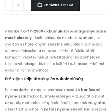
KOSÁRBA TESZEM
A
Flinke FK-TP-2500 akkumulátoros magasnyomású
mosó pisztoly
ideális választás mindenki számára, aki
gyorsan és hatékonyan szeretné eltávolítani a makacs
szennyeződéseket a nehezen elérhető felületekről.
Kompakt, vezeték nélküli kialakításának köszönhetően
teljes szabadságot biztosít a kültéri tisztításban – bárhol
és bármikor használható.
Erőteljes teljesítmény és sokoldalúság
Ez a hordozható magasnyomású mosó
24 bar üzemi
nyomással
működik, amely erőteljes vízsugarat biztosít
az autók, motorok, kerékpárok, járdák, teraszok vagy akár
a kert tisztításához. A
kettős nyomásbeállítás
lehetővé