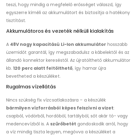
teszi, hogy mindig a megfelelő erősséget válaszd, így
egyszerre kíméli az akkumulátort és biztosítja a hatékony
tisztítást.
Akkumulátoros és vezeték nélküli kialakítás
A
48V nagy kapacitású Li-Ion akkumulátor
hosszabb
üzemidőt garantál, így megszabadulsz a kábelektől és az
állandó konnektor kereséstől. Az újratölthető akkumulátor
kb.
120 perc alatt feltölthető
, így hamar újra
bevetheted a készüléket.
Rugalmas vízellátás
Nincs szükség fix vízcsatlakozásra – a készülék
bármilyen vízforrásból képes felszívni a vizet
:
csapból, vödörből, hordóból, tartályból, sőt akár tó- vagy
medencevízből is. A
szűrőbetét
gondoskodik arról, hogy
a víz mindig tiszta legyen, megóvva a készüléket a