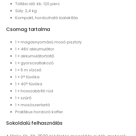
Töltési idő: kb. 120 perc
Súly: 2,4 kg
Kompakt, hordozható kialakítás
Csomag tartalma
1 × magasnyomású mosó pisztoly
1 × 48V akkumulátor
1 × akkumulátortöltő
1 × gyorscsatlakozó
1 × 5 m vízcső
1 × 0° fúvóka
1 × 40° fúvóka
1 × hosszabbító rúd
1 × szűrő
1 × mosószertartó
Praktikus hordozó koffer
Sokoldalú felhasználás