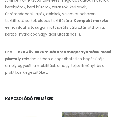
A Flinke FK-TP-2500 tökéletes megoldás autók, motorok,
kerékpárok, kerti bútorok, teraszok, kerítések,
úszómedencék, ajtók, ablakok, valamint nehezen
tisztítható sarkok alapos tisztítására.
Kompakt mérete
és hordozhatósága
miatt ideális választás otthonra,
kertbe, nyaralóba vagy akár utazáshoz is.
Ez a
Flinke 48V akkumulátoros magasnyomású mosó
pisztoly
minden otthon elengedhetetlen kiegészítője,
amely egyesíti a mobilitást, a nagy teljesítményt és a
praktikus kiegészítőket.
KAPCSOLÓDÓ TERMÉKEK