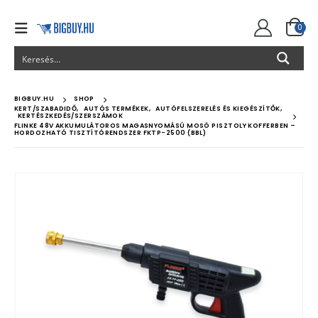
0
BIGBUY.HU
SHOP
KERT/SZABADIDŐ
,
AUTÓS TERMÉKEK
,
AUTÓFELSZERELÉS ÉS KIEGÉSZÍTŐK
,
KERTÉSZKEDÉS/SZERSZÁMOK
FLINKE 48V AKKUMULÁTOROS MAGASNYOMÁSÚ MOSÓ PISZTOLY KOFFERBEN –
HORDOZHATÓ TISZTÍTÓRENDSZER FKTP-2500 (BBL)