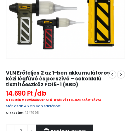
VLN Erőteljes 2 az 1-ben akkumulátoros
kézi légfúvó és porszívó – sokoldalú
tisztítóeszköz FO15-1 (BBD)
14.690
Ft
A TERMÉK MEGVÁSÁROLHATÓ: UTÁNVÉTTEL, BANKKÁRTYÁVAL
Már csak 46 db van raktáron!
Cikkszám:
1247995