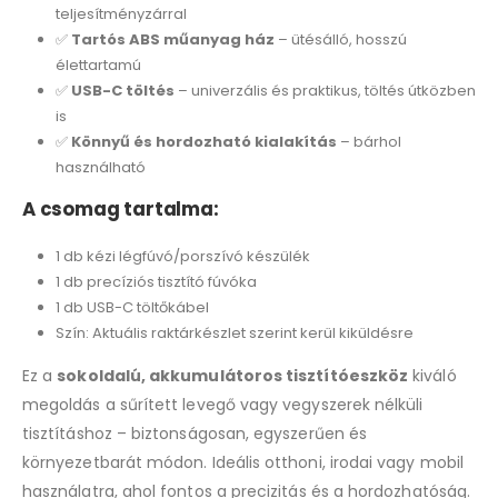
teljesítményzárral
✅
Tartós ABS műanyag ház
– ütésálló, hosszú
élettartamú
✅
USB-C töltés
– univerzális és praktikus, töltés útközben
is
✅
Könnyű és hordozható kialakítás
– bárhol
használható
A csomag tartalma:
1 db kézi légfúvó/porszívó készülék
1 db precíziós tisztító fúvóka
1 db USB-C töltőkábel
Szín: Aktuális raktárkészlet szerint kerül kiküldésre
Ez a
sokoldalú, akkumulátoros tisztítóeszköz
kiváló
megoldás a sűrített levegő vagy vegyszerek nélküli
tisztításhoz – biztonságosan, egyszerűen és
környezetbarát módon. Ideális otthoni, irodai vagy mobil
használatra, ahol fontos a precizitás és a hordozhatóság.