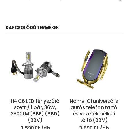
KAPCSOLÓDÓ TERMÉKEK
H4 C6 LED fényszóró
Namvi Qi univerzális
szett / 1 pár, 36W,
autós telefon tartó
3800LM (BBE) (BBD)
és vezeték nélküli
(BBV)
töltő (BBV)
3.590
Ft
3.890
Ft