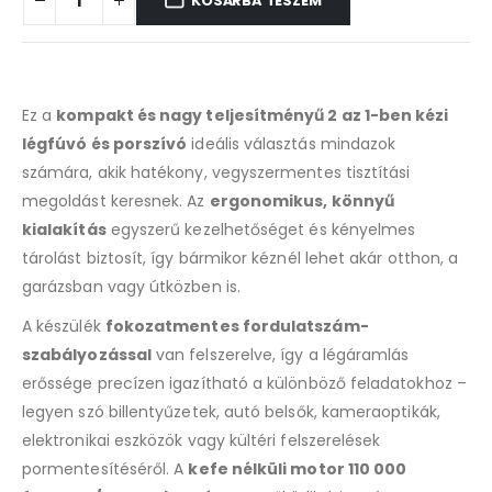
KOSÁRBA TESZEM
Ez a
kompakt és nagy teljesítményű 2 az 1-ben kézi
légfúvó és porszívó
ideális választás mindazok
számára, akik hatékony, vegyszermentes tisztítási
megoldást keresnek. Az
ergonomikus, könnyű
kialakítás
egyszerű kezelhetőséget és kényelmes
tárolást biztosít, így bármikor kéznél lehet akár otthon, a
garázsban vagy útközben is.
A készülék
fokozatmentes fordulatszám-
szabályozással
van felszerelve, így a légáramlás
erőssége precízen igazítható a különböző feladatokhoz –
legyen szó billentyűzetek, autó belsők, kameraoptikák,
elektronikai eszközök vagy kültéri felszerelések
pormentesítéséről. A
kefe nélküli motor 110 000