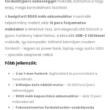
fordulat/perc sebességgel
működik, biztosítva a nagy
erejű, mégis kontrollálható tisztítást.
A
beépített 8000 mAh akkumulátor
maximális
teljesítmény mellett akár
12 perc folyamatos
működést
is lehetővé tesz, ami elegendő időt biztosít a
gyors, hatékony takarításhoz. A készülék
USB-C töltéssel
működik, így könnyedén tölthető bármilyen modern
forrásról – legyen az power bank, laptop vagy autós töltő
– speciális adapterek nélkül.
Főbb jellemzők:
✅
2 az 1-ben funkció
: légfúvóként és porszívóként is
használható
✅
Erőteljes kefe nélküli motor
– 110 000 ford./perc
sebességgel
✅
8000 mAh kapacitású akkumulátor
– akár 12 perc
működési idő
✅
Fokozatmentes fordulatszám-szabályozás