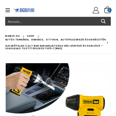
0
BIGBUY.HU
SHOP
AUTÓS TERMÉKEK
,
BARKÁCS
,
OTTHON
,
AUTÓFELSZERELÉS ÉS KIEGÉSZÍTŐK
VLN ERŐTELJES 2 AZ 1-BEN AKKUMULÁTOROS KÉZI LÉGFÚVÓ ÉS PORSZÍVÓ –
SOKOLDALÚ TISZTÍTÓESZKÖZ FO15-1 (BBD)