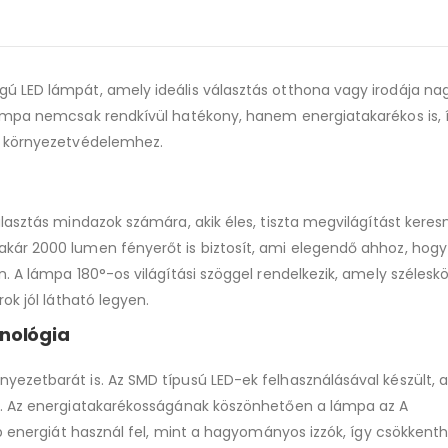
waitlist
for
this
ú LED lámpát, amely ideális választás otthona vagy irodája n
product
lámpa nemcsak rendkívül hatékony, hanem energiatakarékos is, 
a környezetvédelemhez.
lasztás mindazok számára, akik éles, tiszta megvilágítást keres
kár 2000 lumen fényerőt is biztosít, ami elegendő ahhoz, hog
. A lámpa 180°-os világítási szöggel rendelkezik, amely szélesk
ok jól látható legyen.
nológia
yezetbarát is. Az SMD típusú LED-ek felhasználásával készült,
k. Az energiatakarékosságának köszönhetően a lámpa az A
b energiát használ fel, mint a hagyományos izzók, így csökkenth