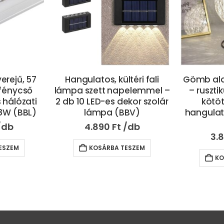
téri fali
Gömb alakú dekor lámpa
Zenére,
pelemmel –
– rusztikus, madzagból
színű, IP6
ekor szolár
kötött felülettel –
fényfüzér
BV)
hangulatos éjszakai fény
és oko
(BBV)
vezérelh
3.890
Ft
3.
ESZEM
KOSÁRBA TESZEM
KO
FIZETÉSI MÓDOK
llási jog