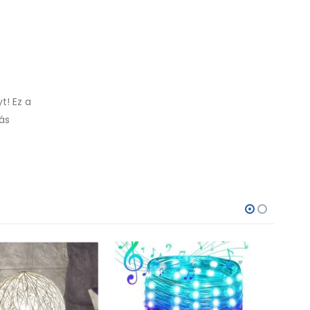
t! Ez a
ás