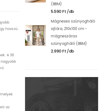
(BBM)
5.590
Ft
Mágneses szúnyogháló
agyobb
ajtóra, 210x100 cm -
így hosszú
mágneszáras
szúnyogháló (BBM)
2.990
Ft
nek. A 36
y nagyobb
örű
 amelyek
eti az