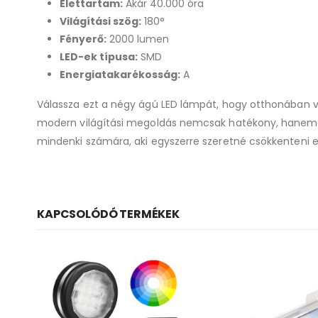
Élettartam:
Akár 40.000 óra
Világítási szög:
180°
Fényerő:
2000 lumen
LED-ek típusa:
SMD
Energiatakarékosság:
A
Válassza ezt a négy ágú LED lámpát, hogy otthonában 
modern világítási megoldás nemcsak hatékony, hanem h
mindenki számára, aki egyszerre szeretné csökkenteni e
KAPCSOLÓDÓ TERMÉKEK