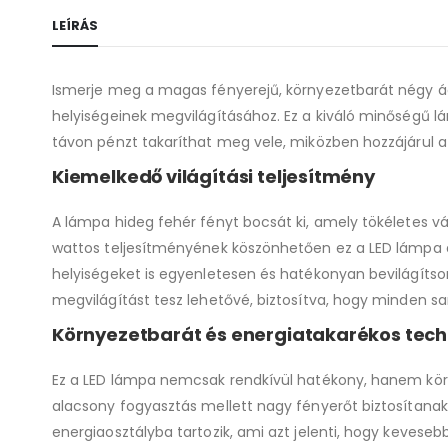
LEÍRÁS
Ismerje meg a magas fényerejű, környezetbarát négy ág
helyiségeinek megvilágításához. Ez a kiváló minőségű 
távon pénzt takaríthat meg vele, miközben hozzájárul 
Kiemelkedő világítási teljesítmény
A lámpa hideg fehér fényt bocsát ki, amely tökéletes vá
wattos teljesítményének köszönhetően ez a LED lámpa a
helyiségeket is egyenletesen és hatékonyan bevilágítson
megvilágítást tesz lehetővé, biztosítva, hogy minden sar
Környezetbarát és energiatakarékos tech
Ez a LED lámpa nemcsak rendkívül hatékony, hanem körn
alacsony fogyasztás mellett nagy fényerőt biztosítana
energiaosztályba tartozik, ami azt jelenti, hogy keveseb