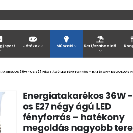
g/sport
Játékok
Műszaki
Kert/szabadidő
Kon
TAKARÉKOS 36W -OS E27 NÉGY ÁGÚ LED FÉNYFORRÁS – HATÉKONY MEGOLDÁS N
Energiatakarékos 36W -
os E27 négy ágú LED
fényforrás – hatékony
megoldás nagyobb tere