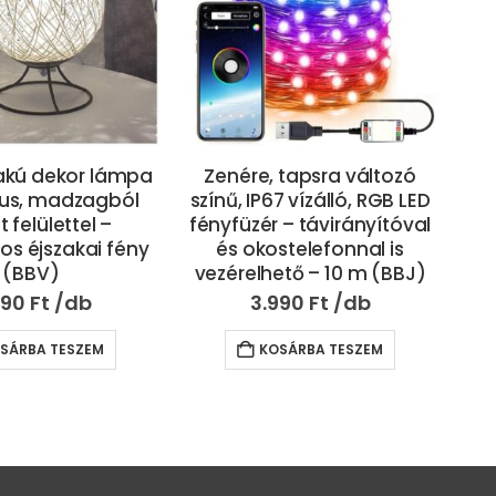
 tapsra változó
Mozgásérzékelős,
E
7 vízálló, RGB LED
napelemes, falra
 – távirányítóval
szerelhető LED panel 7 órás
stelefonnal is
üzemidővel – 4W (BBL)
ető – 10 m (BBJ)
4.890
Ft
990
Ft
KOSÁRBA TESZEM
SÁRBA TESZEM