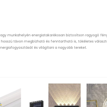
vagy munkahelyén energiatakarékosan biztosítson ragyogó fény
osszú távon megbízható és fenntartható is, tökéletes választ
nergiafogyasztását és világítani a nagyobb tereket.