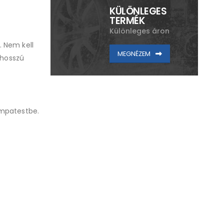
KÜLÖNLEGES
TERMÉK
Különleges áron
. Nem kell
MEGNÉZEM
 hosszú
ámpatestbe.