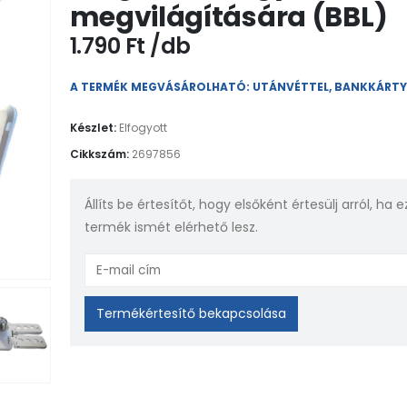
megvilágítására (BBL)
1.790
Ft
A TERMÉK MEGVÁSÁROLHATÓ: UTÁNVÉTTEL, BANKKÁRT
Készlet:
Elfogyott
Cikkszám:
2697856
Állíts be értesítőt, hogy elsőként értesülj arról, ha e
termék ismét elérhető lesz.
Enter
your
email
Termékértesítő bekapcsolása
address
to
join
the