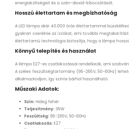
energiaköltségeit és a szén-dioxid-kibocsátását.
Hosszú élettartam és megbízhatóság
A LED lámpa akár 40.000 órás élettartammal büszkélkedh
gyakran cserélnie az izzókat, ami további megtakarítást
élettartamú technológia biztosítja, hogy a lámpa hossz
Könnyű telepítés és használat
A lámpa E27-es csatlakozással rendelkezik, ami szabván
A széles feszültségtartomány (95-265V, 50-60Hz) lehet
alkalmazkodjon, így szinte bárhol használható.
Műszaki Adatok:
Szín:
Hideg fehér
Teljesítmény:
36W
Feszültség:
95-265V, 50-60Hz
Csatlakozás:
E27