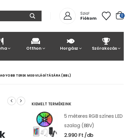
Szia!
0
Fiókom
yha
Otthon
Horgász
Szórakozás
AGYOBB TEREK MEGVILÁGÍTÁSÁRA (BBL)
KIEMELT TERMÉKEINK
5 méteres RGB színes LED
szalag (BBV)
k
2.990
Ft