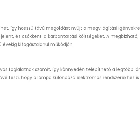
et, így hosszú távú megoldást nyújt a megvilágítási igényekre
 jelent, és csökkenti a karbantartási költségeket. A megbízható,
ú évekig kifogástalanul működjön.
yos foglalatnak számít, így könnyedén telepíthető a legtöbb l
ővé teszi, hogy a lámpa különböző elektromos rendszerekhez is