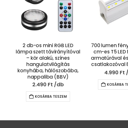
D
700 lumen fényerejű, 57
Hangulatos, kül
óval
cm-es T5 LED fénycső
lámpa szett na
armatúrával és hálózati
2 db 10 LED-es d
csatlakozóval 8W (BBL)
lámpa (B
ba,
4.990
Ft
4.890
Ft
KOSÁRBA TESZEM
KOSÁRBA T
ÁSZF
Rendelés lemondása és elá