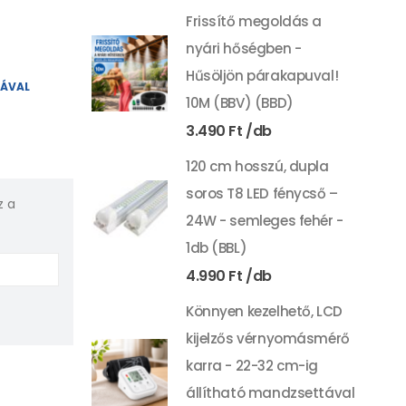
Frissítő megoldás a
nyári hőségben -
Hűsöljön párakapuval!
YÁVAL
10M (BBV) (BBD)
3.490
Ft
120 cm hosszú, dupla
soros T8 LED fénycső –
z a
24W - semleges fehér -
1db (BBL)
4.990
Ft
Könnyen kezelhető, LCD
kijelzős vérnyomásmérő
karra - 22-32 cm-ig
állítható mandzsettával