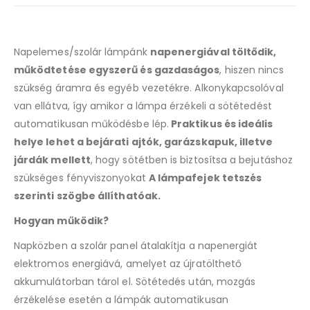
Napelemes/szolár lámpánk
napenergiával töltődik,
működtetése egyszerű és gazdaságos
, hiszen nincs
szükség áramra és egyéb vezetékre. Alkonykapcsolóval
van ellátva, így amikor a lámpa érzékeli a sötétedést
automatikusan működésbe lép.
Praktikus és ideális
helye lehet a bejárati ajtók, garázskapuk, illetve
járdák mellett
, hogy sötétben is biztosítsa a bejutáshoz
szükséges fényviszonyokat
A lámpafejek tetszés
szerinti szögbe állíthatóak.
Hogyan működik?
Napközben a szolár panel átalakítja a napenergiát
elektromos energiává, amelyet az újratölthető
akkumulátorban tárol el. Sötétedés után, mozgás
érzékelése esetén a lámpák automatikusan