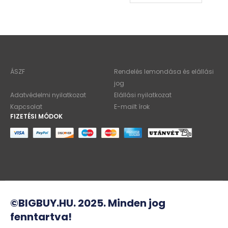
ÁSZF
Rendelés lemondása és elállási
jog
Adatvédelmi nyilatkozat
Elállási nyilatkozat
Kapcsolat
E-mailt írok
FIZETÉSI MÓDOK
©BIGBUY.HU. 2025. Minden jog
fenntartva!