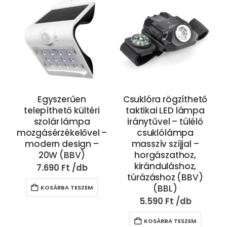
Egyszerűen
Csuklóra rögzíthető
telepíthető kültéri
taktikai LED lámpa
szolár lámpa
iránytűvel – túlélő
mozgásérzékelővel –
csuklólámpa
modern design –
masszív szíjjal –
20W (BBV)
horgászathoz,
kiránduláshoz,
7.690
Ft
túrázáshoz (BBV)
(BBL)
KOSÁRBA TESZEM
5.590
Ft
KOSÁRBA TESZEM