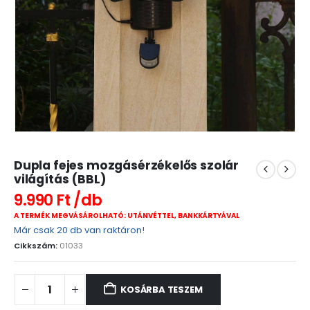
Dupla fejes mozgásérzékelős szolár
világítás (BBL)
9.990
Ft
A TERMÉK MEGVÁSÁROLHATÓ: UTÁNVÉTTEL, BANKKÁRTYÁVAL
Már csak 20 db van raktáron!
Cikkszám:
01033
KOSÁRBA TESZEM