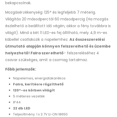
bekapcsolnak.
Mozgásérzékenység: 125° és legfeljebb 7 méterig.
Világítás 20 másodperctől 60 másodpercig (Ha mozgás
észlelhető a beállított idő végén, akkor a fény továbbra is
világít). Mind a két 11 LED-es fej állítható, mely 4,9 m-es
kábellel csatlakozik a napelemhez.
Az összeszerelési
útmutató alapján könnyen felszerelhető és üzembe
helyezhető!
Falra szerelhető
– felszereléséhez 4
csavar szükséges, amit a csomag tartalmaz.
Főbb jellemzők:
Napelemes, energiatakarékos
Falra, kerítésre rögzíthető
120°-os körben világít
5 méteres vezeték
IP44
22 db LED
Teljesítmény: 1 x 3.7V LI-ON 18650