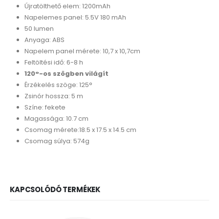
Újratölthető elem: 1200mAh
Napelemes panel: 5.5V 180 mAh
50 lumen
Anyaga: ABS
Napelem panel mérete: 10,7 x 10,7cm
Feltöltési idő: 6-8 h
120°-os szögben világít
Érzékelés szöge: 125°
Zsinór hossza: 5 m
Színe: fekete
Magassága: 10.7 cm
Csomag mérete:18.5 x 17.5 x 14.5 cm
Csomag súlya: 574g
KAPCSOLÓDÓ TERMÉKEK