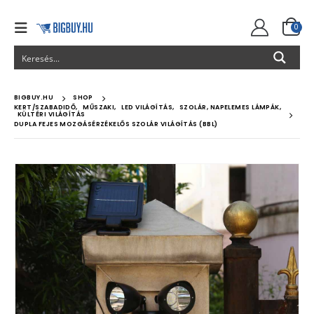
0
BIGBUY.HU
SHOP
KERT/SZABADIDŐ
,
MŰSZAKI
,
LED VILÁGÍTÁS
,
SZOLÁR, NAPELEMES LÁMPÁK
,
KÜLTÉRI VILÁGÍTÁS
DUPLA FEJES MOZGÁSÉRZÉKELŐS SZOLÁR VILÁGÍTÁS (BBL)