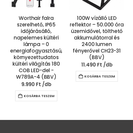
Worthair falra
100W vízálló LED
szerelhető, IP65
reflektor – 50.000 óra
időjárásálló,
üzemidővel, tölthető
napelemes kültéri
akkumulátorral és
lámpa – 0
2400 lumen
energiafogyasztású,
fényerővel CH23-31
környezettudatos
(BBV)
kültéri világítás 180
11.490
Ft
COB LED-del -
W789A-4 (BBV)
KOSÁRBA TESZEM
9.990
Ft
KOSÁRBA TESZEM