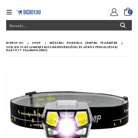
0
BIGBUY.HU
SHOP
MŰSZAKI
,
HORGÁSZ
,
LÁMPÁK
,
FEJLÁMPÁK
COB LED 2×40 LUMENES MOZGÁSÉRZÉKELŐVEL ÉS VÖRÖS FÉNYJELZÉSSEL
ELLÁTOTT FEJLÁMPA (BBV)