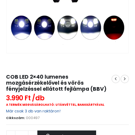
COB LED 2×40 lumenes
mozgásérzékelővel és vörös
fényjelzéssel ellátott fejlámpa (BBV)
3.990
Ft
A TERMÉK MEGVÁSÁROLHATÓ: UTÁNVÉTTEL, BANKKÁRTYÁVAL
Már csak 3 db van raktáron!
Cikkszám:
000497