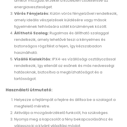
amikor mozgást érzékel a közelben csökkentve az
energiaveszteséget.
Vörös Fényjelzés:
Külön vörös fényjelzővel rendelkezik,
amely ideális vészjelzések küldésére vagy mások
figyelmének felhívására sötét körülmények között.
Állítható Szalag:
Rugalmas és állítható szalaggal
rendelkezik, amely lehetővé teszi a kényelmes és
biztonságos rögzítést a fejen, így kézszabadon
használható.
Vízálló Kialakítás:
IPX4-es vízállósági osztályozással
rendelkezik, így ellenáll az esőnek és más nedvességi
hatásoknak, biztosítva a megbízhatóságot és a
tartósságot.
Használati útmutató:
Helyezze a fejlámpát a fejére és állítsa be a szalagot a
megfelelő méretre.
Aktiválja a mozgásérzékelő funkciót, ha szükséges.
Nyomja meg a kapcsolót a fény bekapcsolásához és
válassza ki a kívánt világítási módot.