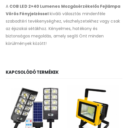
A
COB LED 2×40 Lumenes Mozgásérzékelős Fejlámpa
Vörös Fényjelzéssel
kiváló választás mindenféle
szabadtéri tevékenységhez, vészhelyzetekhez vagy csak
az éjszakai sétákhoz. Kényelmes, hatékony és
biztonságos megoldás, amely segíti Önt minden
körülmények között!
KAPCSOLÓDÓ TERMÉKEK