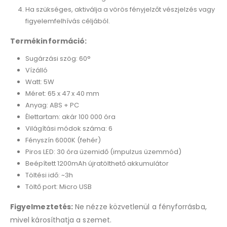
Ha szükséges, aktiválja a vörös fényjelzőt vészjelzés vagy
figyelemfelhívás céljából.
Termékinformáció:
Sugárzási szög:
60°
Vízálló
Watt:
5W
Méret: 65 x 47 x 40 mm
Anyag: ABS + PC
Élettartam: akár 100 000 óra
Világítási módok száma: 6
Fényszín 6000K (fehér)
Piros LED: 30 óra üzemidő (impulzus üzemmód)
Beépített 1200mAh újratölthető akkumulátor
Töltési idő: ~3h
Töltő port: Micro USB
Figyelmeztetés:
Ne nézze közvetlenül a fényforrásba,
mivel károsíthatja a szemet.