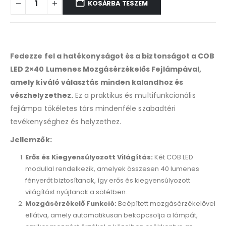
KOSÁRBA TESZEM
Fedezze fel a hatékonyságot és a biztonságot a COB
LED 2×40 Lumenes Mozgásérzékelős Fejlámpával,
amely kiváló választás minden kalandhoz és
vészhelyzethez.
Ez a praktikus és multifunkcionális
fejlámpa tökéletes társ mindenféle szabadtéri
tevékenységhez és helyzethez.
Jellemzők:
Erős és Kiegyensúlyozott Világítás:
Két COB LED
modullal rendelkezik, amelyek összesen 40 lumenes
fényerőt biztosítanak, így erős és kiegyensúlyozott
világítást nyújtanak a sötétben.
Mozgásérzékelő Funkció:
Beépített mozgásérzékelővel
ellátva, amely automatikusan bekapcsolja a lámpát,