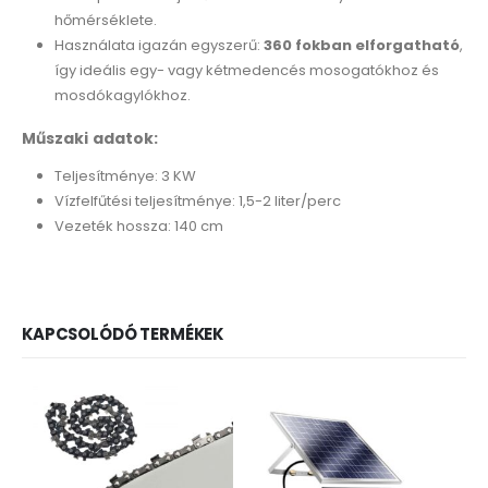
hőmérséklete.
Használata igazán egyszerű:
360 fokban elforgatható
,
így ideális egy- vagy kétmedencés mosogatókhoz és
mosdókagylókhoz.
Műszaki adatok
:
Teljesítménye: 3 KW
Vízfelfűtési teljesítménye: 1,5-2 liter/perc
Vezeték hossza: 140 cm
KAPCSOLÓDÓ TERMÉKEK