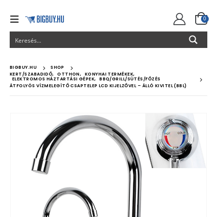
0
BIGBUY.HU
SHOP
KERT/SZABADIDŐ
,
OTTHON
,
KONYHAI TERMÉKEK
,
ELEKTROMOS HÁZTARTÁSI GÉPEK
,
BBQ/GRILL/SÜTÉS/FŐZÉS
ÁTFOLYÓS VÍZMELEGÍTŐ CSAPTELEP LCD KIJELZŐVEL – ÁLLÓ KIVITEL (BBL)