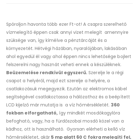
Spóroljon havonta több ezer Ft-ot! A csapra szerelhető
vízmelegítő éppen csak annyi vizet melegít amennyire
szüksége van, így kímélve a pénztárcáját és a
környezetét. Hétvégi házában, nyaralójában, lakásában
ahol egyedül él vagy ahol éppen nincs lehetősége bojlert
felszerelni nagy hasznát veheti ennek a készüléknek.
Beüzemelése rendkívül egyszerű.
Szerelje le a régi
csapot a helyéről, majd ezt szerelje a helyére, a
csatlakozásuk megegyezik. Ezután az elektromos kábel
segítségével csatlakoztassa a hálózathoz és a beépített
LCD kijelző már mutatja is a víz hőmérsékletét.
360
fokban elforgatható,
így mindkét mosdókagylóra
befogható, vagy, ha a fürdőszobai mosdó közel van a
kádhoz, ott is használható. Gyorsan elérheti a kellő víz
hőmérsékletet, akár
5 mp alatt 60 C fokra melegíti fel,