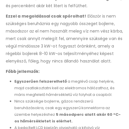
és percenként akár két litert is felfűthet.
Ezzel a megoldással csak spórolhat!
Először is nem
szükséges beruháznia egy nagyobb összeget bojlerre,
másodszor az el nem használt meleg víz nem vész kárba,
mert csak annyit melegít fel, amennyire szüksége van és
végül mindössze 3 kW-ot fogyaszt óránként, amely a
régebbi bojlerek 8-10 kW-os teljesítményéhez képest
elenyésző, főleg, hogy nincs állandó használat alatt.
Főbb jellemzők:
Egyszerűen felszerelhető
a meglévő csap helyére,
majd csatlakoztatni kell az elektromos hálózathoz, és
máris megfelelő hőmérsékletű víz folyhat a csapból.
Nincs szüksége bojlerre, gázos rendszerű
beruházásokra, csak egy egyszerű konnektorra az
üzembe helyezéshez
5 másodperc alatt akár 60 °C-
os hőmérsékletet is elérhet.
A beépített LCD kijelzőn olvasható a kifolyó víz