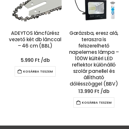
ADEYTOS láncfűrész
Garázsba, eresz alá,
vezető két db lánccal
teraszra is
– 46 cm (BBL)
felszerelhető
napelemes lámpa –
100W kültéri LED
5.990
Ft
reflektor különálló
szolár panellel és
KOSÁRBA TESZEM
állítható
dőlésszöggel (BBV)
13.990
Ft
KOSÁRBA TESZEM