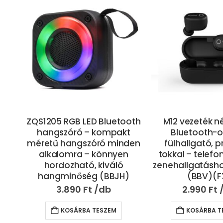
zó
ZQS1205 RGB LED Bluetooth
M12 vezeték né
 LED
hangszóró – kompakt
Bluetooth-o
val
méretű hangszóró minden
fülhallgató, p
s
alkalomra – könnyen
tokkal – telefo
BJ)
hordozható, kiváló
zenehallgatásho
hangminőség (BBJH)
(BBV)(F
3.890
Ft
2.990
Ft
KOSÁRBA TESZEM
KOSÁRBA T