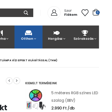
Szia!
0
Fiókom
yha
Otthon
Horgász
Szórakozás
LÁMPA VÍZI EFFEKT VILÁGÍTÁSSAL (THM)
KIEMELT TERMÉKEINK
5 méteres RGB színes LED
szalag (BBV)
kt
2.990
Ft