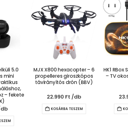
lküli 5.0
MJX X800 hexacopter – 6
HK1 RBox 
s mini
propelleres giroszkópos
– TV okos
raktikus
távirányítós drón (BBV)
náláshoz,
z – fekete
22.990
Ft
23.
X)
KOSÁRBA TESZEM
KO
ESZEM