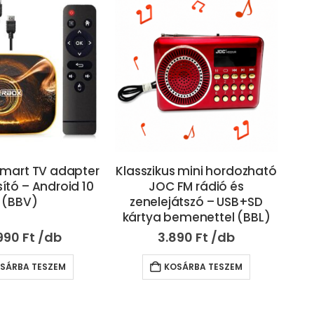
Smart TV adapter
Klasszikus mini hordozható
50 
ító – Android 10
JOC FM rádió és
– 
(BBV)
zenelejátszó – USB+SD
cé
kártya bemenettel (BBL)
990
Ft
3.890
Ft
SÁRBA TESZEM
KOSÁRBA TESZEM