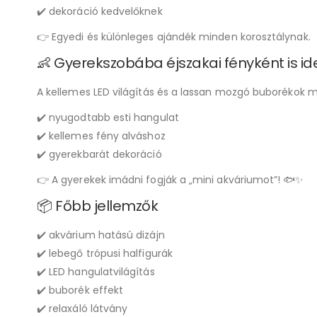
✔️ dekoráció kedvelőknek
👉 Egyedi és különleges ajándék minden korosztálynak.
👶 Gyerekszobába éjszakai fényként is ide
A kellemes LED világítás és a lassan mozgó buborékok m
✔️ nyugodtabb esti hangulat
✔️ kellemes fény alváshoz
✔️ gyerekbarát dekoráció
👉 A gyerekek imádni fogják a „mini akváriumot”! 🐟✨
📦 Főbb jellemzők
✔️ akvárium hatású dizájn
✔️ lebegő trópusi halfigurák
✔️ LED hangulatvilágítás
✔️ buborék effekt
✔️ relaxáló látvány