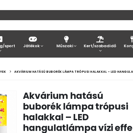
g/sport
Játékok
Műszaki
Kert/szabadidő
Kon
YEK
AKVÁRIUM HATÁSÚ BUBORÉK LÁMPA TRÓPUSI HALAKKAL – LED HANGULAT
Akvárium hatású
buborék lámpa trópusi
halakkal – LED
hangulatlámpa vízi effe