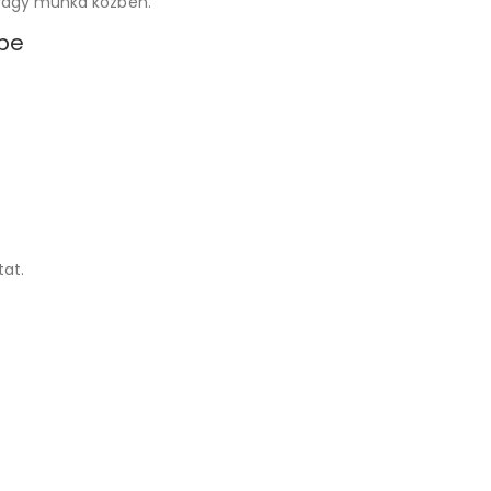
vagy munka közben.
gbe
at.