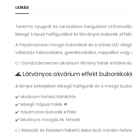
LEÍRÁS
Teremts nyugodt és varázslatos hangulatot otthonodba
lebegő trópusi halfigurákkal és látványos buborék effektu
A folyamatosan mozgó buborékok és a színes LED világí
választás hálószobába, gyerekszobába, nappaliba vagy a
👉 Gondozásmentes akvárium élmény halak etetése és ti
🌊 Látványos akvárium effekt buborékok
A lámpa belsejében lebegő halfigurák és a mozgó buboré
✔️ akvárium hatású kialakítás
✔️ lebegő trópusi halak 🐠
✔️ folyamatos buborék effekt
✔️ látványos mozgás és fények
👉 Relaxáló és figyelemfelkeltő dekoráció minden helyi