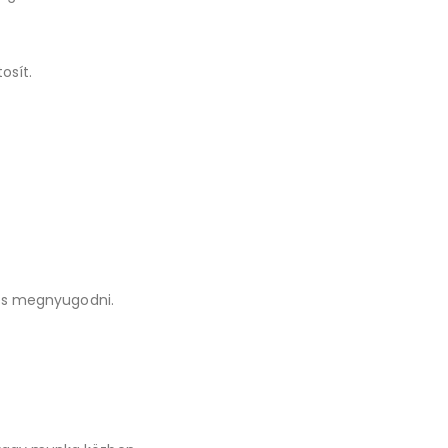
osít.
 és megnyugodni.