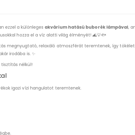
n ezzel a különleges
akvárium hatású buborék lámpával
, a
sokkal hozza el a víz alatti világ élményét! 🌊💡🐟
tás megnyugtató, relaxáló atmoszférát teremtenek, így tökéle
kár irodába is. ✨
sztítás nélkül!
kal
kok igazi vízi hangulatot teremtenek.
ségbe.