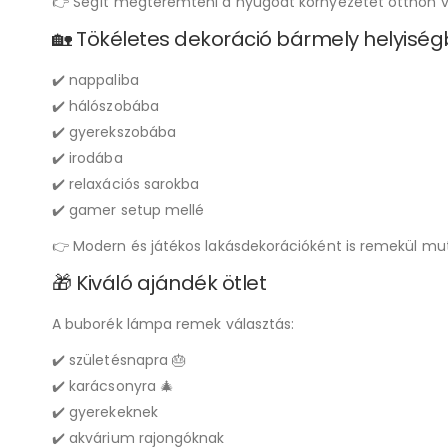
👉 Segít megteremteni a nyugodt környezetet otthon 
🏡 Tökéletes dekoráció bármely helyisé
✔️ nappaliba
✔️ hálószobába
✔️ gyerekszobába
✔️ irodába
✔️ relaxációs sarokba
✔️ gamer setup mellé
👉 Modern és játékos lakásdekorációként is remekül mut
🎁 Kiváló ajándék ötlet
A buborék lámpa remek választás:
✔️ születésnapra 🎂
✔️ karácsonyra 🎄
✔️ gyerekeknek
✔️ akvárium rajongóknak