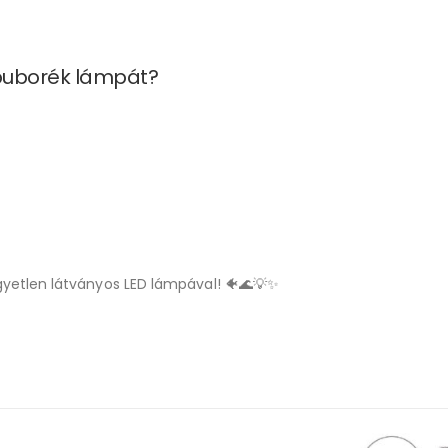
 buborék lámpát?
yetlen látványos LED lámpával! 🐠🌊💡✨