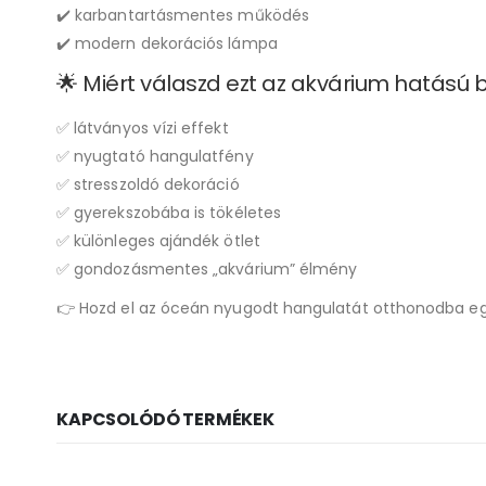
✔️ karbantartásmentes működés
✔️ modern dekorációs lámpa
🌟 Miért válaszd ezt az akvárium hatású
✅ látványos vízi effekt
✅ nyugtató hangulatfény
✅ stresszoldó dekoráció
✅ gyerekszobába is tökéletes
✅ különleges ajándék ötlet
✅ gondozásmentes „akvárium” élmény
👉 Hozd el az óceán nyugodt hangulatát otthonodba eg
KAPCSOLÓDÓ TERMÉKEK