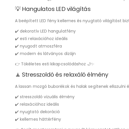
💡 Hangulatos LED világítás
A beépített LED fény kellemes és nyugtató világítást bizt
✔️ dekoratív LED hangulatfény
✔️ esti relaxációhoz ideális
✔️ nyugodt atmoszféra
✔️ modern és látványos dizájn
👉 Tökéletes esti kikapcsolódáshoz 🌙✨
🧘 Stresszoldó és relaxáló élmény
A lassan mozgó buborékok és halak segítenek ellazulni
✔️ stresszoldó vizuális élmény
✔️ relaxációhoz ideális
✔️ nyugtató dekoráció
✔️ kellemes háttérfény