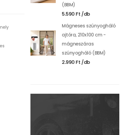
(BBM)
5.590
Ft
Mágneses szúnyogháló
mely
ajtóra, 210x100 cm -
mágneszáras
tes
szúnyogháló (BBM)
2.990
Ft