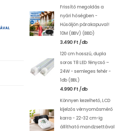
Frissítő megoldás a
nyári hőségben -
Hűsöljön párakapuval!
YÁVAL
10M (BBV) (BBD)
3.490
Ft
120 cm hosszú, dupla
soros T8 LED fénycső –
24W - semleges fehér -
1db (BBL)
4.990
Ft
Könnyen kezelhető, LCD
kijelzős vérnyomásmérő
karra - 22-32 cm-ig
állítható mandzsettával