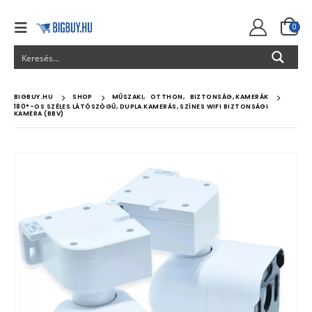
0
BIGBUY.HU
SHOP
MŰSZAKI
,
OTTHON
,
BIZTONSÁG, KAMERÁK
180°-OS SZÉLES LÁTÓSZÖGŰ, DUPLA KAMERÁS, SZÍNES WIFI BIZTONSÁGI
KAMERA (BBV)