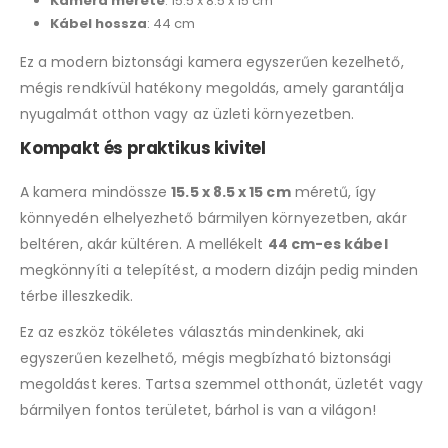
Kamera mérete
: 15.5 x 8.5 x 15 cm
Kábel hossza
: 44 cm
Ez a modern biztonsági kamera egyszerűen kezelhető,
mégis rendkívül hatékony megoldás, amely garantálja
nyugalmát otthon vagy az üzleti környezetben.
Kompakt és praktikus kivitel
A kamera mindössze
15.5 x 8.5 x 15 cm
méretű, így
könnyedén elhelyezhető bármilyen környezetben, akár
beltéren, akár kültéren. A mellékelt
44 cm-es kábel
megkönnyíti a telepítést, a modern dizájn pedig minden
térbe illeszkedik.
Ez az eszköz tökéletes választás mindenkinek, aki
egyszerűen kezelhető, mégis megbízható biztonsági
megoldást keres. Tartsa szemmel otthonát, üzletét vagy
bármilyen fontos területet, bárhol is van a világon!