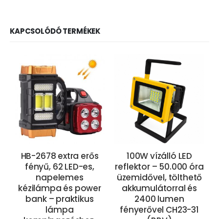
KAPCSOLÓDÓ TERMÉKEK
HB-2678 extra erős
100W vízálló LED
fényű, 62 LED-es,
reflektor – 50.000 óra
napelemes
üzemidővel, tölthető
kézilámpa és power
akkumulátorral és
bank – praktikus
2400 lumen
lámpa
fényerővel CH23-31