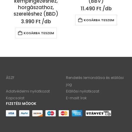
kempingezéshez,
(BBV)
horgászathoz,
11.490
Ft
szereléshez (BBD)
KOSÁRBA TESZEM
3.990
Ft
KOSÁRBA TESZEM
ÁSZF
Rendelés lemondása és elállási
jog
Adatvédelmi nyilatkozat
Elállási nyilatkozat
Kapcsolat
E-mailt írok
FIZETÉSI MÓDOK