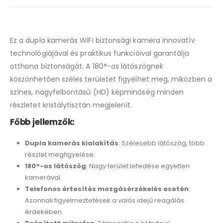
Ez a dupla kamerás WiFi biztonsági kamera innovatív
technológiájával és praktikus funkcióival garantálja
otthona biztonságát. A 180°-os látószögnek
köszönhetően széles területet figyelhet meg, miközben a
színes, nagyfelbontású (HD) képminőség minden
részletet kristálytisztán megjelenít.
Főbb jellemzők:
Dupla kamerás kialakítás
: Szélesebb látószög, több
részlet megfigyelése.
180°-os látószög
: Nagy terület lefedése egyetlen
kamerával.
Telefonos értesítés mozgásérzékelés esetén
:
Azonnali figyelmeztetések a valós idejű reagálás
érdekében.