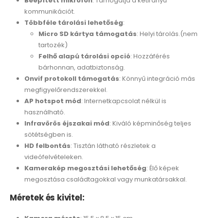
Beépített mikrofon
: Támogatja a kétirányú
kommunikációt.
Többféle tárolási lehetőség
:
Micro SD kártya támogatás
: Helyi tárolás.(nem
tartozék)
Felhő alapú tárolási opció
: Hozzáférés
bárhonnan, adatbiztonság.
Onvif protokoll támogatás
: Könnyű integráció más
megfigyelőrendszerekkel.
AP hotspot mód
: Internetkapcsolat nélkül is
használható.
Infravörös éjszakai mód
: Kiváló képminőség teljes
sötétségben is.
HD felbontás
: Tisztán látható részletek a
videófelvételeken.
Kamerakép megosztási lehetőség
: Élő képek
megosztása családtagokkal vagy munkatársakkal.
Méretek és kivitel: