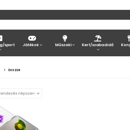
g/sport
Játékok
Műszaki
Kert/szabadidő
Kon
R
ÉKSZER