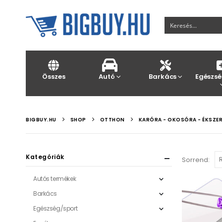
Összes
Autó
Barkács
Egészsé
BIGBUY.HU
SHOP
OTTHON
KARÓRA - OKOSÓRA - ÉKSZE
Kategóriák
Sorrend:
Autós termékek
Barkács
Egészség/sport