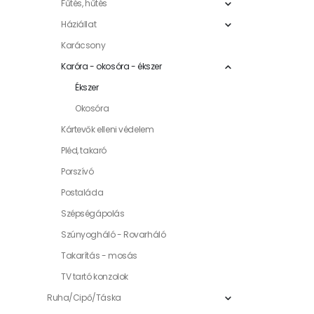
Fűtés, hűtés
Háziállat
Karácsony
Karóra - okosóra - ékszer
Ékszer
Okosóra
Kártevők elleni védelem
Pléd, takaró
Porszívó
Postaláda
Szépségápolás
Szúnyogháló - Rovarháló
Takarítás - mosás
TV tartó konzolok
Ruha/Cipő/Táska