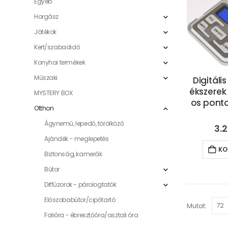
Egyéb
Horgász
Játékok
Kert/szabadidő
Konyhai termékek
Műszaki
Digitáli
ékszerek
MYSTERY BOX
os pont
Otthon
Ágynemű, lepedő, törölköző
3.
Ajándék - meglepetés
KO
Biztonság, kamerák
Bútor
Diffúzorok - párologtatók
Előszobabútor/cipőtartó
Mutat:
Falióra - ébresztőóra/asztali óra