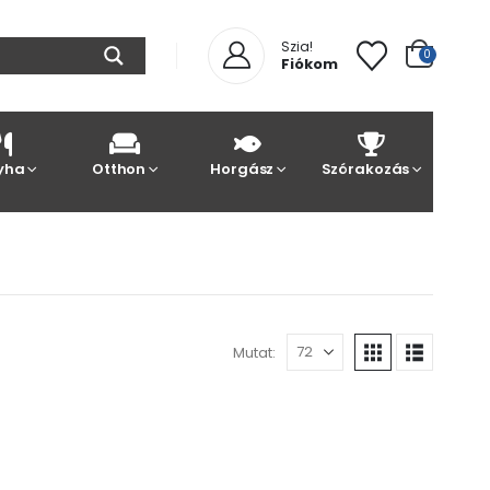
Szia!
0
Fiókom
yha
Otthon
Horgász
Szórakozás
Mutat: