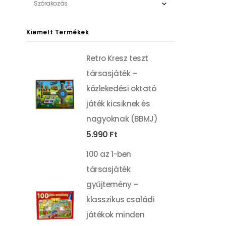
Szórakozás
Kiemelt Termékek
Retro Kresz teszt
társasjáték –
közlekedési oktató
játék kicsiknek és
nagyoknak (BBMJ)
5.990
Ft
100 az 1-ben
társasjáték
gyűjtemény –
klasszikus családi
játékok minden