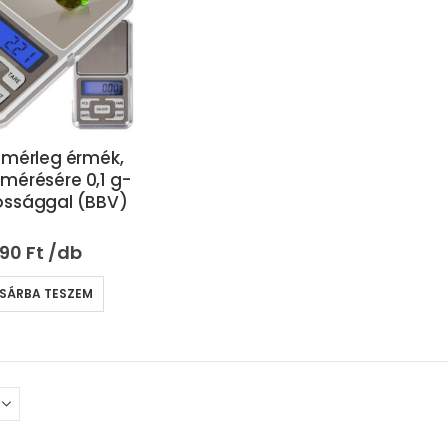
s mérleg érmék,
 mérésére 0,1 g-
ossággal (BBV)
290
Ft
SÁRBA TESZEM